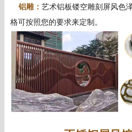
铝雕：
艺术铝板镂空雕刻屏风色
格可按照您的要求来定制。